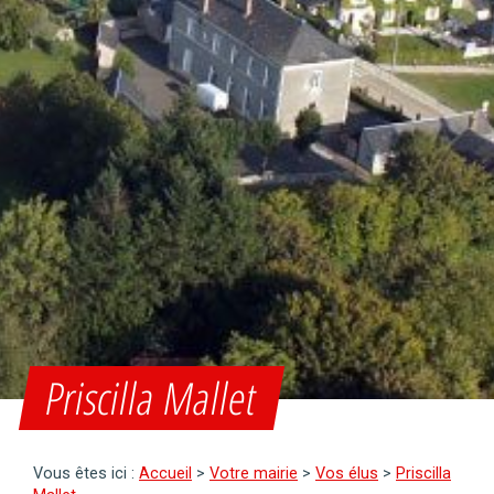
Priscilla Mallet
Vous êtes ici :
Accueil
>
Votre mairie
>
Vos élus
>
Priscilla