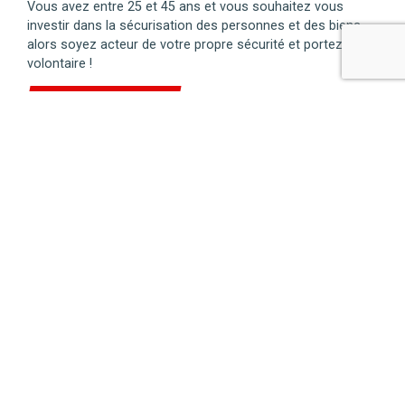
Vous avez entre 25 et 45 ans et vous souhaitez vous
investir dans la sécurisation des personnes et des biens,
alors soyez acteur de votre propre sécurité et portez-vous
volontaire !
En savoir plus…
NOUS JOINDRE
2 place de la Mairie
18110 SAINT-PALAIS
Tél.:02 48 66 01 33
Voir la carte
Le matin
:
du lundi au samedi de 9 h à 12 h
L’après-midi
: