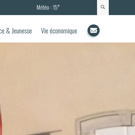
Météo :
15°
Rechercher
ce & Jeunesse
Vie économique