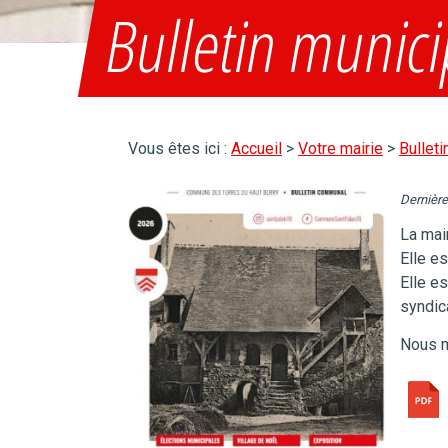
Bulletin munic
Vous êtes ici :
Accueil
>
Votre mairie
>
Bulleti
Dernière
La mair
Elle e
Elle e
syndic
Nous m