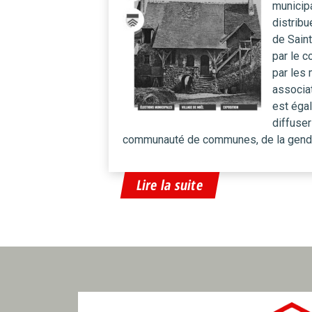
municipa
distribu
de Saint
par le c
par les
associa
est égal
diffuser
communauté de communes, de la gendar
Lire la suite