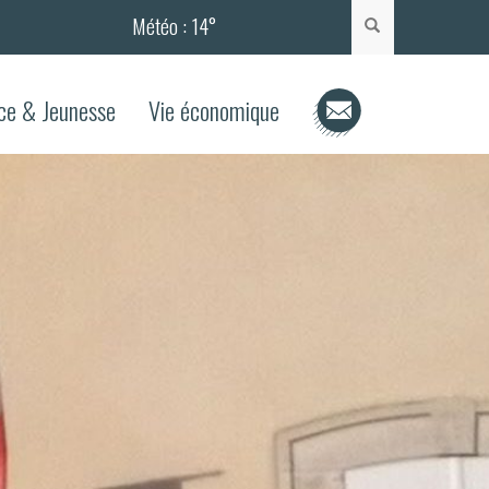
Météo :
14°
Rechercher
ce & Jeunesse
Vie économique