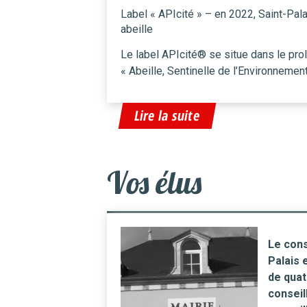
Label « APIcité » – en 2022, Saint-Pala
abeille
Le label APIcité® se situe dans le p
« Abeille, Sentinelle de l’Environnement 
Lire la suite
Vos élus
Le cons
Palais 
de quat
conseil