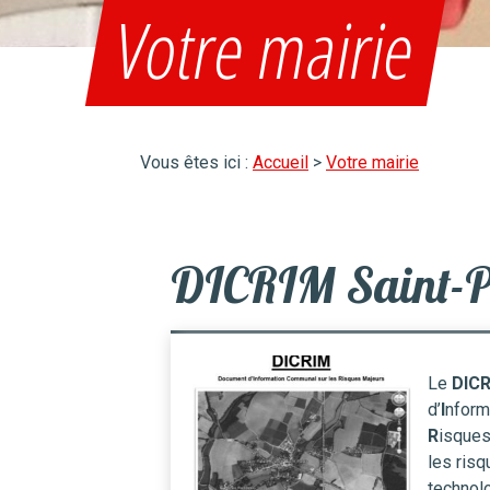
Votre mairie
Vous êtes ici :
Accueil
>
Votre mairie
DICRIM Saint-P
Le
DIC
d’
I
nform
R
isque
les risq
technol