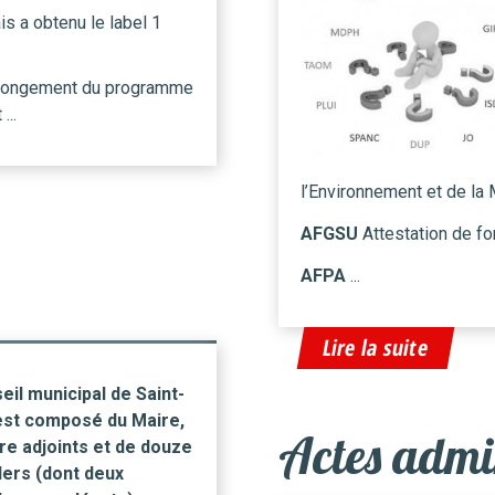
is a obtenu le label 1
rolongement du programme
...
l’Environnement et de la 
AFGSU
Attestation de fo
AFPA
...
Lire la suite
eil municipal de Saint-
est composé du Maire,
Actes admin
re adjoints et de douze
lers (dont deux