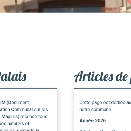
alais
Articles de
RIM
(
D
ocument
Cette page est dédiée aux
ation
C
ommunal sur les
notre commune.
s
M
ajeurs) recense tous
Année 2026
:
ues naturels et
ogiques auxquels la