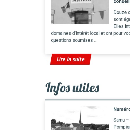
conseil
Douze c
sont ég
Elles in
domaines d’intérêt local et ont pour voc
questions soumises ...
Lire la suite
Infos utiles
Numéro
Samu – 
Pompier