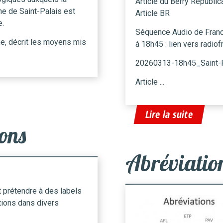
Article du Berry Républic
 de Saint-Palais est
Article BR
.
Séquence Audio de Franc
me, décrit les moyens mis
à 18h45 : lien vers radiof
20260313-18h45_Saint-P
Article ...
Lire la suite
ions
Abréviation
t prétendre à des labels
tions dans divers