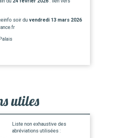
ain du
24 février 2026
: lien vers
einfo soir du
vendredi 13 mars 2026
rance.fr
alais
s utiles
Liste non exhaustive des
abréviations utilisées :