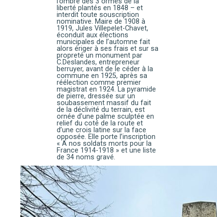
l’ombre des 3 ormes de la
liberté plantés en 1848 – et
interdit toute souscription
nominative. Maire de 1908 à
1919, Jules Villepelet-Chavet,
éconduit aux élections
municipales de l’automne fait
alors ériger à ses frais et sur sa
propreté un monument par
C.Deslandes, entrepreneur
berruyer, avant de le céder à la
commune en 1925, après sa
réélection comme premier
magistrat en 1924. La pyramide
de pierre, dressée sur un
soubassement massif du fait
de la déclivité du terrain, est
ornée d’une palme sculptée en
relief du coté de la route et
d’une crois latine sur la face
opposée. Elle porte l’inscription
« A nos soldats morts pour la
France 1914-1918 » et une liste
de 34 noms gravé.